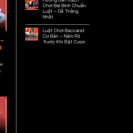
Chơi Bài Binh Chuẩn
Luật – Dễ Thắng
Nhất
Luật Chơi Baccarat
Cơ Bản – Nắm Rõ
 –
Trước Khi Đặt Cược
g
ắc
i