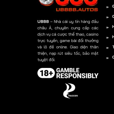
U888
– Nhà cái uy tín hàng đầu
châu Á, chuyên cung cấp các
dịch vụ cá cược thể thao, casino
trực tuyến, game bài đổi thưởng
và lô đề online. Giao diện thân
thiện, nạp rút siêu tốc, bảo mật
tuyệt đối.