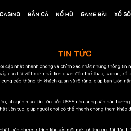
CASINO
BẮN CÁ
NỔ HŨ
GAME BÀI
XỔ SỐ
TIN TỨC
ơi cập nhật nhanh chóng và chính xác nhất những thông tin n
hấy các bài viết mới nhất liên quan đến thể thao, casino, xổ
, cung cấp thông tin khách quan và rõ ràng, giúp bạn luôn 
ệ kèo, chuyên mục Tin tức của U888 còn cung cấp các hướng 
nhật liên tục, giúp người chơi có thể nhanh chóng tham khảo đ
hật các chương trình khuyến mãi mới, những ưu đãi đặc biệt