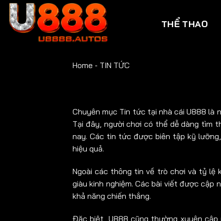
Skip
to
THỂ THAO
content
Home
-
TIN TỨC
Chuyên mục Tin tức tại nhà cái U888 là n
Tại đây, người chơi có thể dễ dàng tìm t
nay. Các tin tức được biên tập kỹ lưỡng
hiệu quả.
Ngoài các thông tin về trò chơi và tỷ l
giàu kinh nghiệm. Các bài viết được cập 
khả năng chiến thắng.
Đặc biệt, U888 cũng thường xuyên cập n