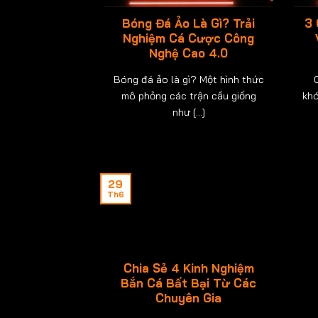
Bóng Đá Ảo Là Gì? Trải
3 
Nghiệm Cá Cược Công
Nghệ Cao 4.0
Bóng đá ảo là gì? Một hình thức
mô phỏng các trận cầu giống
khó
như [...]
29
Th6
Chia Sẻ 4 Kinh Nghiệm
Bắn Cá Bất Bại Từ Các
Chuyên Gia