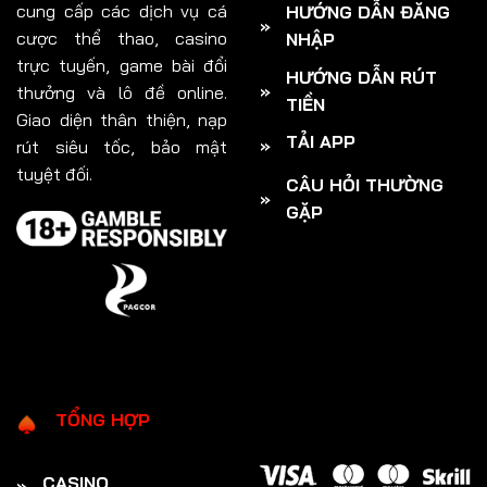
cung cấp các dịch vụ cá
HƯỚNG DẪN ĐĂNG
cược thể thao, casino
NHẬP
trực tuyến, game bài đổi
HƯỚNG DẪN RÚT
thưởng và lô đề online.
TIỀN
Giao diện thân thiện, nạp
TẢI APP
rút siêu tốc, bảo mật
tuyệt đối.
CÂU HỎI THƯỜNG
GẶP
TỔNG HỢP
CASINO