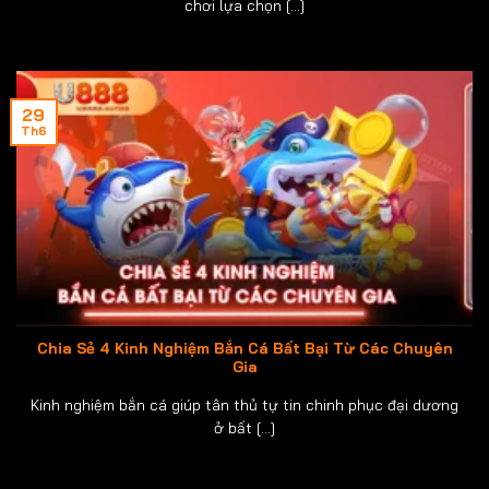
chơi lựa chọn [...]
29
Th6
Chia Sẻ 4 Kinh Nghiệm Bắn Cá Bất Bại Từ Các Chuyên
Gia
Kinh nghiệm bắn cá giúp tân thủ tự tin chinh phục đại dương
ở bất [...]