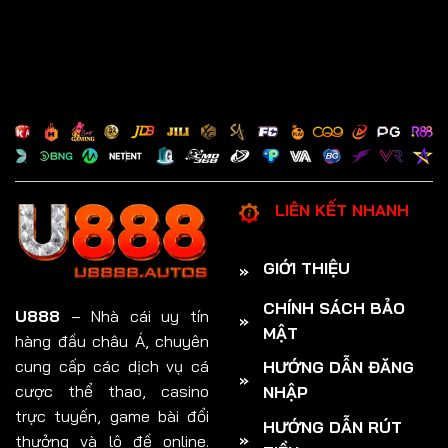
LIÊN KẾT NHANH
GIỚI THIỆU
CHÍNH SÁCH BẢO
U888
– Nhà cái uy tín
MẬT
hàng đầu châu Á, chuyên
cung cấp các dịch vụ cá
HƯỚNG DẪN ĐĂNG
cược thể thao, casino
NHẬP
trực tuyến, game bài đổi
HƯỚNG DẪN RÚT
thưởng và lô đề online.