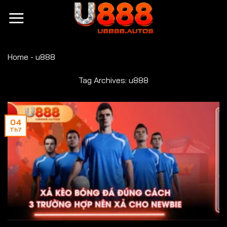
Skip
to
content
Home
-
u888
Tag Archives:
u888
04
Th7