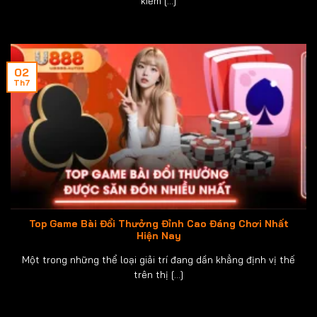
kiếm [...]
02
Th7
Top Game Bài Đổi Thưởng Đỉnh Cao Đáng Chơi Nhất
Hiện Nay
Một trong những thể loại giải trí đang dần khẳng định vị thế
trên thị [...]