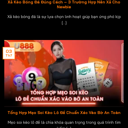
Xả Kèo Bóng Đá Đúng Cách – 3 Trường Hợp Nên Xả Cho
Newbie
Xả kèo bóng đá là sự lựa chọn linh hoạt giúp bạn ứng phó kịp
[...]
03
Th7
Tổng Hợp Mẹo Soi Kèo Lô Đề Chuẩn Xác Vào Bờ An Toàn
Mẹo soi kèo lô đề là chìa khóa quan trọng trong quá trình tìm